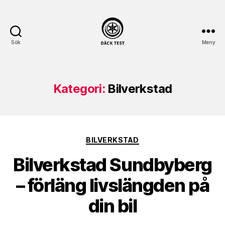
Sök
Meny
dack-
test.se
Kategori:
Bilverkstad
Kategorier
BILVERKSTAD
Bilverkstad Sundbyberg
– förläng livslängden på
din bil