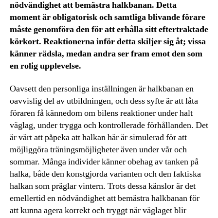
nödvändighet att bemästra halkbanan. Detta
moment är obligatorisk och samtliga blivande förare
måste genomföra den för att erhålla sitt eftertraktade
körkort. Reaktionerna inför detta skiljer sig åt; vissa
känner rädsla, medan andra ser fram emot den som
en rolig upplevelse.
Oavsett den personliga inställningen är halkbanan en
oavvislig del av utbildningen, och dess syfte är att låta
föraren få kännedom om bilens reaktioner under halt
väglag, under trygga och kontrollerade förhållanden. Det
är värt att påpeka att halkan här är simulerad för att
möjliggöra träningsmöjligheter även under vår och
sommar. Många individer känner obehag av tanken på
halka, både den konstgjorda varianten och den faktiska
halkan som präglar vintern. Trots dessa känslor är det
emellertid en nödvändighet att bemästra halkbanan för
att kunna agera korrekt och tryggt när väglaget blir