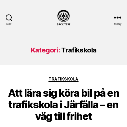
Sök
Meny
dack-
test.se
Kategori:
Trafikskola
Kategorier
TRAFIKSKOLA
Att lära sig köra bil på en
trafikskola i Järfälla – en
väg till frihet