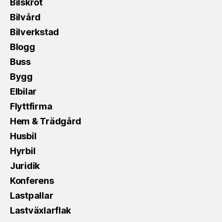
Bilskrot
Bilvård
Bilverkstad
Blogg
Buss
Bygg
Elbilar
Flyttfirma
Hem & Trädgård
Husbil
Hyrbil
Juridik
Konferens
Lastpallar
Lastväxlarflak