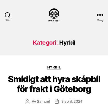
Sök
Meny
dack-
test.se
Kategori:
Hyrbil
Kategorier
HYRBIL
Smidigt att hyra skåpbil
för frakt i Göteborg
Av
Samuel
3 april, 2024
Inläggsförfattare
Inläggsdatum