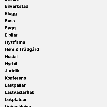
Bilverkstad
Blogg
Buss
Bygg
Elbilar
Flyttfirma
Hem & Trädgård
Husbil
Hyrbil
Juridik
Konferens
Lastpallar
Lastväxlarflak
Lekplatser
Linjemålning