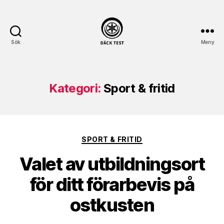
Sök
Meny
dack-
test.se
Kategori:
Sport & fritid
Kategorier
SPORT & FRITID
Valet av utbildningsort
för ditt förarbevis på
ostkusten