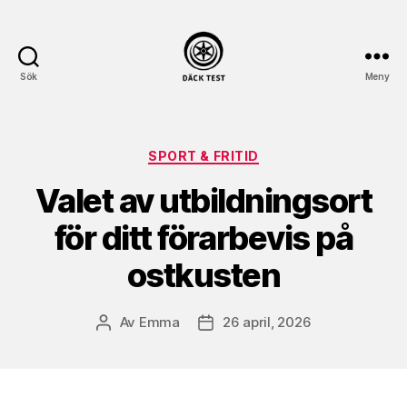
Sök
Meny
dack-
test.se
Kategorier
SPORT & FRITID
Valet av utbildningsort
för ditt förarbevis på
ostkusten
Av
Emma
26 april, 2026
Inläggsförfattare
Inläggsdatum