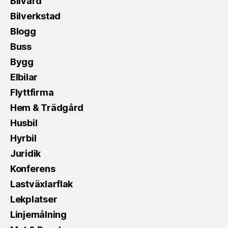
Bilvård
Bilverkstad
Blogg
Buss
Bygg
Elbilar
Flyttfirma
Hem & Trädgård
Husbil
Hyrbil
Juridik
Konferens
Lastväxlarflak
Lekplatser
Linjemålning