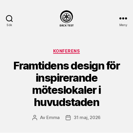
Sök
Meny
dack-
test.se
Kategorier
KONFERENS
Framtidens design för
inspirerande
möteslokaler i
huvudstaden
Av
Emma
31 maj, 2026
Inläggsförfattare
Inläggsdatum