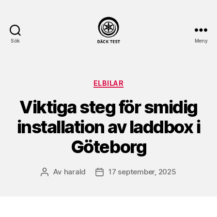
Sök
Meny
dack-
test.se
Kategorier
ELBILAR
Viktiga steg för smidig
installation av laddbox i
Göteborg
Av
harald
17 september, 2025
Inläggsförfattare
Inläggsdatum