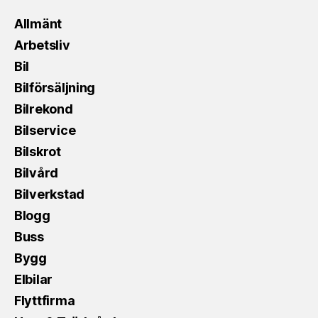
Allmänt
Arbetsliv
Bil
Bilförsäljning
Bilrekond
Bilservice
Bilskrot
Bilvård
Bilverkstad
Blogg
Buss
Bygg
Elbilar
Flyttfirma